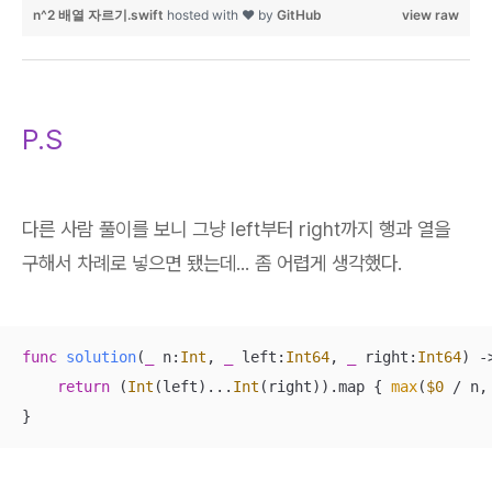
n^2 배열 자르기.swift
hosted with ❤ by
GitHub
view raw
P.S
다른 사람 풀이를 보니 그냥 left부터 right까지 행과 열을
구해서 차례로 넣으면 됐는데... 좀 어렵게 생각했다.
func
solution
(
_
n
:
Int
, 
_
left
:
Int64
, 
_
right
:
Int64
)
 -
return
 (
Int
(left)
...
Int
(right)).map { 
max
(
$0
/
 n,
}