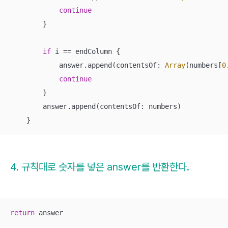
continue
        }

if
 i 
==
 endColumn {

            answer.append(contentsOf: 
Array
(numbers[
0
continue
        }

        answer.append(contentsOf: numbers)

    }
4. 규칙대로 숫자를 넣은 answer를 반환한다.
return
 answer