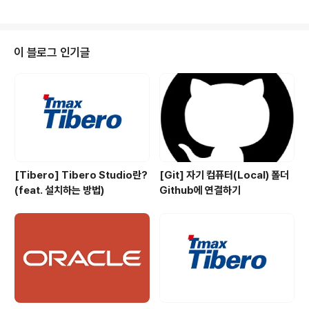
s(a:[Int]) -> [Int:Int] { var countDic:[Int:Int] = [:] for
n in a { if countDic[n] == nil { countDic[n] = 1 }els
e { countDic[n]! += 1 } } return countDic } 2. 각 숫
자들의 가장 긴 부분 수열 길이를 구해준다. 간단하게 설명
이 블로그 인기글
하면 각 숫자들의 앞 뒤를 비교해줍니다. 만약 앞과 뒤 중
하나라도 현재 숫자와 같지 않은 숫자가 있다면 +2..
[Tibero] Tibero Studio란?
[Git] 자기 컴퓨터(Local) 폴더
(feat. 설치하는 방법)
Github에 연결하기