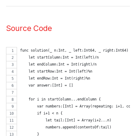
Source Code
func solution(_ n:Int, _ left:Int64, _ right:Int64) ->
    let startColumn:Int = Int(left)/n
    let endColumn:Int = Int(right)/n
    let startRow:Int = Int(left)%n
    let endRow:Int = Int(right)%n
    var answer:[Int] = []
    for i in startColumn...endColumn {
        var numbers:[Int] = Array(repeating: i+1, coun
        if i+1 < n {
            let tail:[Int] = Array(i+2...n)
            numbers.append(contentsOf:tail)
        }