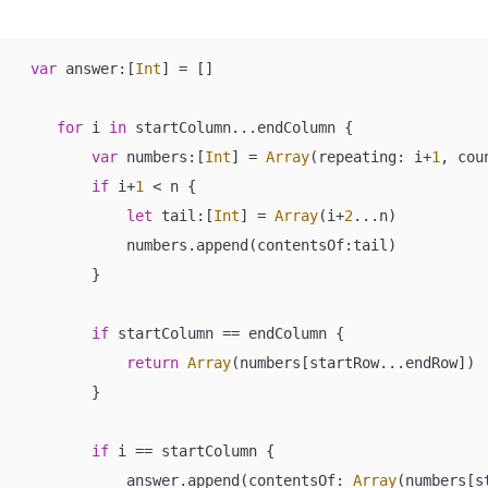
var
 answer:[
Int
] 
=
 []

for
 i 
in
 startColumn
...
endColumn {

var
 numbers:[
Int
] 
=
Array
(repeating: i
+
1
, cou
if
 i
+
1
<
 n {

let
 tail:[
Int
] 
=
Array
(i
+
2
...
n)

            numbers.append(contentsOf:tail)

        }

if
 startColumn 
==
 endColumn {

return
Array
(numbers[startRow
...
endRow])

        }

if
 i 
==
 startColumn {

            answer.append(contentsOf: 
Array
(numbers[s