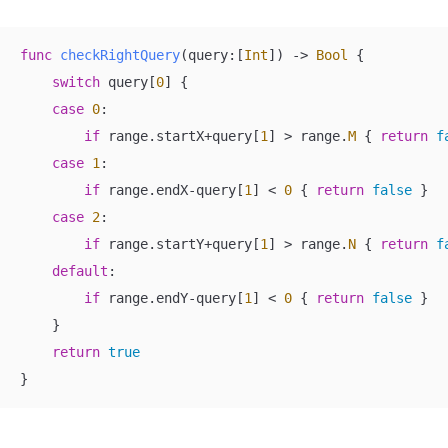
func
checkRightQuery
(
query
:[
Int
])
 -> 
Bool
 {

switch
 query[
0
] {

case
0
:

if
 range.startX
+
query[
1
] 
>
 range.
M
 { 
return
f
case
1
:

if
 range.endX
-
query[
1
] 
<
0
 { 
return
false
 }

case
2
:

if
 range.startY
+
query[
1
] 
>
 range.
N
 { 
return
f
default
:

if
 range.endY
-
query[
1
] 
<
0
 { 
return
false
 }

    }

return
true
}