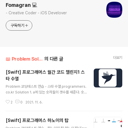
Fomagran 💻
- Creative Coder - iOS Develover
구독하기
더보기
📖 Problem Solution/Programmers
의 다른 글
[Swift] 프로그래머스 월간 코드 챌린지1 스
타 수열
글 내용
Problem 코딩테스트 연습 - 스타 수열 programmers.
co.kr Solution 1. a에 있는 숫자들의 갯수를 세준다. 숫
자들의 갯수를 세주는 이유는 갯수가 많은 숫자로 정렬하
2
0
2021. 11. 6.
여 시간 초과를 막기 위해서 입니다. func countNumber
s(a:[Int]) -> [Int:Int] { var countDic:[Int:Int] = [:] for
n in a { if countDic[n] == nil { countDic[n] = 1 }els
[Swift] 프로그래머스 하노이의 탑
e { countDic[n]! += 1 } } return countDic } 2. 각 숫
글 내용
자들의 가장 긴 부분 수열 길이를 구해준다. 간단하게 설명