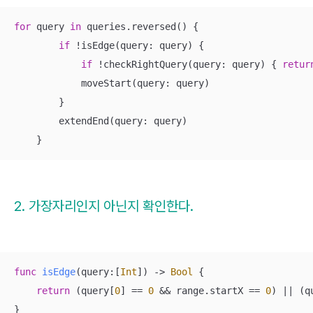
for
 query 
in
 queries.reversed() {

if
!
isEdge(query: query) {

if
!
checkRightQuery(query: query) { 
retur
            moveStart(query: query)

        }

        extendEnd(query: query)

    }
2. 가장자리인지 아닌지 확인한다.
func
isEdge
(
query
:[
Int
])
 -> 
Bool
 {

return
 (query[
0
] 
==
0
&&
 range.startX 
==
0
) 
||
 (q
}