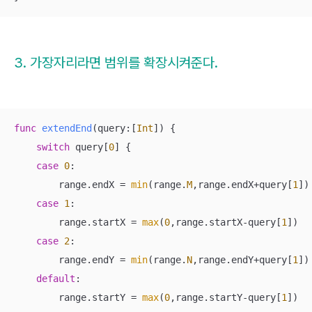
3. 가장자리라면 범위를 확장시켜준다.
func
extendEnd
(
query
:[
Int
])
 {

switch
 query[
0
] {

case
0
:

        range.endX 
=
min
(range.
M
,range.endX
+
query[
1
])

case
1
:

        range.startX 
=
max
(
0
,range.startX
-
query[
1
])

case
2
:

        range.endY 
=
min
(range.
N
,range.endY
+
query[
1
])

default
:

        range.startY 
=
max
(
0
,range.startY
-
query[
1
])
