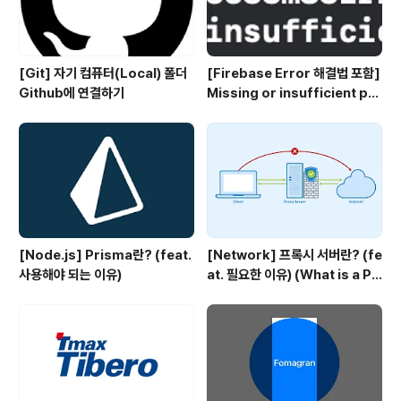
[Git] 자기 컴퓨터(Local) 폴더
[Firebase Error 해결법 포함]
Github에 연결하기
Missing or insufficient per
missions
[Node.js] Prisma란? (feat.
[Network] 프록시 서버란? (fe
사용해야 되는 이유)
at. 필요한 이유) (What is a Pr
oxy server?)