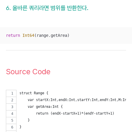
6. 올바른 쿼리라면 범위를 반환한다.
return
Int64
(range.getArea)
Source Code
struct Range {
    var startX:Int,endX:Int,startY:Int,endY:Int,M:Int,
    var getArea:Int {
        return (endX-startX+1)*(endY-startY+1)
    }
}