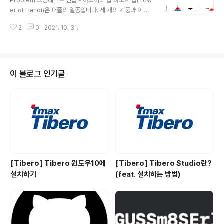
Problem 코딩테스트 연습 - 하노이의 탑 하노이 탑(Tow
하면 각 숫자들의 앞 뒤를 비교해줍니다. 만약 앞과 뒤 중
er of Hanoi)은 퍼즐의 일종입니다. 세 개의 기둥과 이 기
하나라도 현재 숫자와 같지 않은 숫자가 있다면 +2..
동에 꽂을 수 있는 크기가 다양한 원판들이 있고, 퍼즐을 시
2
0
2021. 10. 31.
작하기 전에는 한 기둥에 원판들이 작은 것이 위에 있도록
순서대 programmers.co.kr Solution 이번 문제의 핵
심은 재귀를 이용하는 것 입니다. 아래와 같이 n개의 원판
이 1번 기둥에 모두 있습니다. 1. 1번 기둥에 있는 원판 중
가장 무거운 원판을 제외한 원판(n-1개)을 모두 2번 기둥
이 블로그 인기글
으로 옮깁니다. 2. 가장 무거운 원판을 3번 기둥으로 옮깁
니다. 3. 2번에 있는 n-1개의 원판을 모두 3번으로 옮깁니
다. 하노이의 탑을 푸는 과정을 간단하게 설명드리면 위와
같이 진행됩니다. 하지만 여기서 의문이..
[Tibero] Tibero 윈도우10에
[Tibero] Tibero Studio란?
설치하기
(feat. 설치하는 방법)