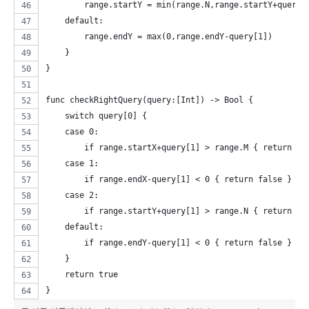
        range.startY = min(range.N,range.startY+query[
    default:
        range.endY = max(0,range.endY-query[1])
    }
}
func checkRightQuery(query:[Int]) -> Bool {
    switch query[0] {
    case 0:
        if range.startX+query[1] > range.M { return fa
    case 1:
        if range.endX-query[1] < 0 { return false }
    case 2:
        if range.startY+query[1] > range.N { return fa
    default:
        if range.endY-query[1] < 0 { return false }
    }
    return true
}