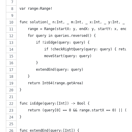
var range:Range!
func solution(_ n:Int, _ m:Int, _ x:Int, _ y:Int, _ qu
    range = Range(startX: y, endX: y, startY: x, endY:
    for query in queries.reversed() {
        if !isEdge(query: query) {
            if !checkRightQuery(query: query) { return
            moveStart(query: query)
        }
        extendEnd(query: query)
    }
    return Int64(range.getArea)
}
func isEdge(query:[Int]) -> Bool {
    return (query[0] == 0 && range.startX == 0) || (qu
}
func extendEnd(query:[Int]) {