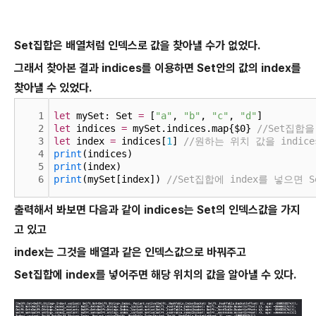
Set집합은 배열처럼 인덱스로 값을 찾아낼 수가 없었다.
그래서 찾아본 결과 indices를 이용하면 Set안의 값의 index를
찾아낼 수 있었다.
1
let
 mySet: Set 
=
 [
"a"
, 
"b"
, 
"c"
, 
"d"
]
2
let
 indices 
=
 mySet.indices.map{$0} 
//Set집합을
3
let
 index 
=
 indices[
1
] 
//원하는 위치 값을 indic
4
print
(indices)
5
print
(index)
6
print
(mySet[index]) 
//Set집합에 index를 넣으면 
출력해서 봐보면 다음과 같이 indices는 Set의 인덱스값을 가지
고 있고
index는 그것을 배열과 같은 인덱스값으로 바꿔주고
Set집합에 index를 넣어주면 해당 위치의 값을 알아낼 수 있다.