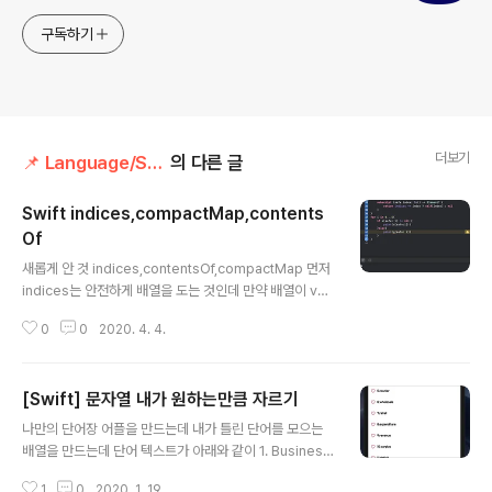
구독하기
더보기
📌 Language/Swift
의 다른 글
Swift indices,compactMap,contents
Of
글 내용
새롭게 안 것 indices,contentsOf,compactMap 먼저
indices는 안전하게 배열을 도는 것인데 만약 배열이 var
a= [1,2,3,4]라면 a[6]을 넣는 순간 에러가 난다. 하지만
0
0
2020. 4. 4.
이렇게 Array를 확장해서 indices가 index범위라면 값
을 반환하고 아니라면 nil을 반환하도록 한다. 1 2 3 4 5 e
xtension Array { subscript (safe index: Int) -> El
[Swift] 문자열 내가 원하는만큼 자르기
ement? { return indices ~= index ? self[index] : n
글 내용
il } } http://colorscripter.com/info#e" target="_bl
나만의 단어장 어플을 만드는데 내가 틀린 단어를 모으는
ank" style="color:#e5e5e5text-decoration:non
배열을 만드는데 단어 텍스트가 아래와 같이 1. Business
e">Colored by..
이렇게 1과 .이 섞여있어 이거 빼고 단어 그 자체만 받아올
1
0
2020. 1. 19.