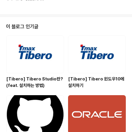
수 없을까를 생각하다가 (1.)을 자르면 되겠다라고 생각했
다. 자르는 방법은 원하는 문자열에서 처음 인덱스를 알아
내고 몇번째까지 잘라주라 하면된다. 방법은 아래와 같이 .i
ndex(문자열의 시작 인덱스,어디까지 잘라야할지 인덱스)
를 쓰면된다. let str = "1.asd" let startIdx:String.Ind
이 블로그 인기글
ex = str.index(str.startIndex, offsetBy: 2) print("\
(str[startIdx...])") //asd를 출력 아래는 적용결과 +보너
스 let str = "1.asd" let f..
[Tibero] Tibero Studio란?
[Tibero] Tibero 윈도우10에
(feat. 설치하는 방법)
설치하기