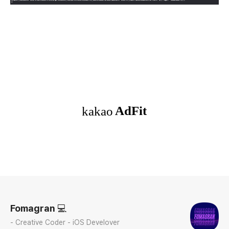
로그 정보
Fomagran 💻
- Creative Coder - iOS Develover