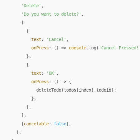
'Delete'
,

'Do you want to delete?'
,

      [

        {

text
: 
'Cancel'
,

onPress
: 
() =>
console
.log(
'Cancel Pressed!
        },

        {

text
: 
'OK'
,

onPress
: 
() =>
 {

            deleteTodo(todos[index].todoid);

          },

        },

      ],

      {
cancelable
: 
false
},

    );
