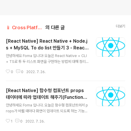
더보기
📱 Cross Platform/React Native
의 다른 글
[React Native] React Native + Node.j
s + MySQL To do list 만들기 3 - React
글 내용
Native 화면 구현하기 (Implement front
안녕하세요 Foma 입니다! 오늘은 React Native + CLI
end)
+ TS로 투 두 리스트 화면을 구현하는 방법에 대해 정리해
보도록 하겠습니다. 바로 시작할게요~ Tutorial React N
0
0
2022. 7. 26.
ative + Node.js + MySQL To do list 만들기 1 - 서
버 초기 세팅하기 (Initialize server setting) React N
ative + Node.js + MySQL To do list 만들기 2 - My
[React Native] 함수형 컴포넌트 props
SQL 테이블 만들기 (Create a MySQL Table) React
Native + Node.js + MySQL To do list 만들기 3 - R
데이터에 따라 업데이트 해주기(Functional
글 내용
eact Native 화면 구현하기 (Implement frontend) R
Component update on props chang
안녕하세요 Foma 입니다. 오늘은 함수형 컴포넌트에서 p
eact Native + Node.js + My..
e)
rops가 바뀔 때마다 화면이 업데이트 되도록 하는 기능을
구현해 보도록 하겠습니다. 바로 시작할게요~ Problem
1
0
2022. 7. 26.
아래와 같이 추가 버튼을 누르거나 수정 버튼이 눌리면 폼
형식의 모달이 뜨도록 구현 했습니다. 위 과정에서 수정 버