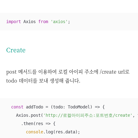
import
 Axios 
from
'axios'
;
Create
post 메서드를 이용하여 로컬 아이피 주소에 /create url로
todo 데이터를 보내 생성해 줍니다.
const
 addTodo = 
(
todo: TodoModel
) =>
 {

    Axios.post(
'http://로컬아이피주소:포트번호/create'
, 
      .then(
res
 =>
 {

console
.log(res.data);
