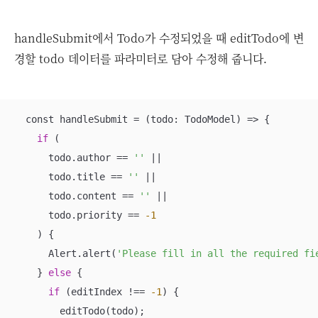
handleSubmit에서 Todo가 수정되었을 때 editTodo에 변
경할 todo 데이터를 파라미터로 담아 수정해 줍니다.
  const handleSubmit = 
(todo: TodoModel)
 =>
 {

if
 (

      todo.author == 
''
 ||

      todo.title == 
''
 ||

      todo.content == 
''
 ||

      todo.priority == 
-1
    ) {

      Alert.alert(
'Please fill in all the required fi
    } 
else
 {

if
 (editIndex !== 
-1
) {

        editTodo(todo);
