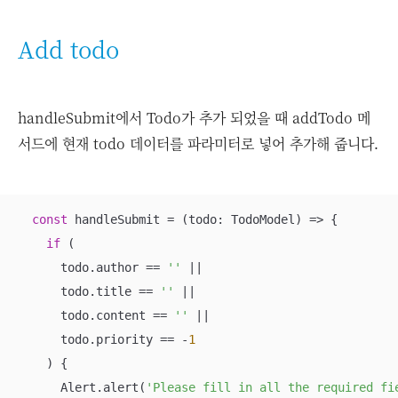
Add todo
handleSubmit에서 Todo가 추가 되었을 때 addTodo 메
서드에 현재 todo 데이터를 파라미터로 넣어 추가해 줍니다.
const
 handleSubmit = 
(
todo: TodoModel
) =>
 {

if
 (

      todo.author == 
''
 ||

      todo.title == 
''
 ||

      todo.content == 
''
 ||

      todo.priority == -
1
    ) {

      Alert.alert(
'Please fill in all the required fi