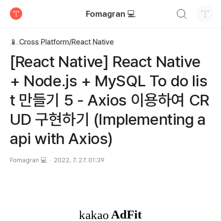
검색하기
Fomagran 💻
티스토리
📱 Cross Platform/React Native
[React Native] React Native
+ Node.js + MySQL To do lis
t 만들기 5 - Axios 이용하여 CR
UD 구현하기 (Implementing a
api with Axios)
Fomagran 💻
2022. 7. 27. 01:39