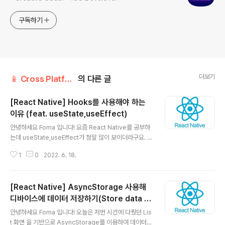
구독하기
더보기
📱 Cross Platform/React Native
의 다른 글
[React Native] Hooks를 사용해야 하는
이유 (feat. useState,useEffect)
글 내용
안녕하세요 Foma 입니다! 요즘 React Native를 공부하
는데 useState,useEffect가 정말 많이 보이더라구요. 이
게 뭔지 그리고 왜 사용해야 하는지 정확히 알고자 이 글을
1
0
2022. 6. 18.
정리했습니다. 바로 시작할게요~ 언어는 TypeScript, 환
경은 Expo로 진행 하겠습니다! Hooks Hooks에 대해
정말 정말 간단하게 설명해 드릴게요. (왜냐하면 useStat
[React Native] AsyncStorage 사용해
e,useEffect가 모두Hooks이기 떄문이죠.) 기존의 Rea
ct Native에선 상태 관리와 라이프 사이클을 관리하기 위
디바이스에 데이터 저장하기(Store data o
글 내용
해서 Class 형태로 코드를 작성해야 했습니다. 이와 같이
n a device using AsyncStorage)
안녕하세요 Foma 입니다! 오늘은 저번 시간에 다뤘던 Lis
Class로 작성하게 되면 코드를 재사용 하기가 힘들고, 라
t 화면 을 기반으로 AsyncStorage를 이용하여 데이터를