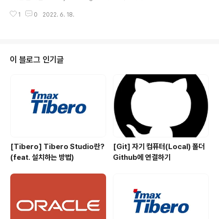
이프 사이클 메서드가 추가 되면서 쓸 데 없이 코드가 길어
저장하고 받아오는 것을 구현해 보겠습니다. 바로 시작할
지는 문제가 있었습니다. 바로 ..
1
0
2022. 6. 18.
게요~ 언어는 TypeScript, 환경은 Expo로 진행 하겠습
니다! AsyncStorage란? 암호화 되지 않은 비동기적인
데이터를 관리하는 Key-Value 저장 시스템입니다. 앱 전
역에서 사용할 수 있으며, LocalStorage 대신 사용해야
합니다. Deprecated? React Native 공식 문서에 Dep
이 블로그 인기글
recated 라고 되어 있어 '더 이상 사용하지 않는건가..?'
하고 구글링을 해봤더니 원래는 React Native 자체에서
아래와 같이 라이브러리를 지원했는데요. 이제는 자체 지
원을 중단하고 communi..
[Tibero] Tibero Studio란?
[Git] 자기 컴퓨터(Local) 폴더
(feat. 설치하는 방법)
Github에 연결하기