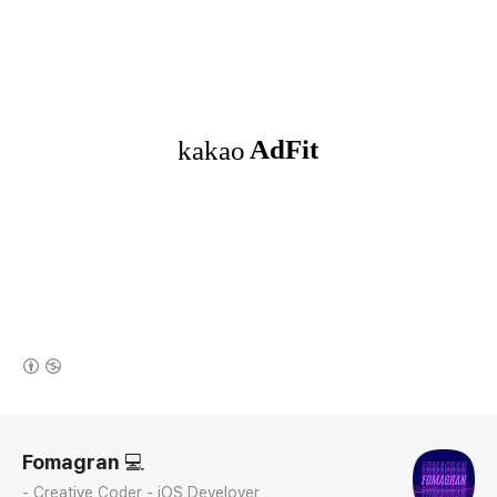
(새창열림)
로그 정보
Fomagran 💻
- Creative Coder - iOS Develover