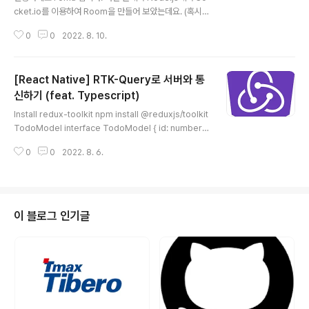
ntext Navigation Navigation/index.ts 기존 Pro..
cket.io를 이용하여 Room을 만들어 보았는데요. (혹시
안보신 분들은 여기 에서 확인해 주세요!) 오늘은 백엔드 서
0
0
2022. 8. 10.
버에서 온 데이터를 프론트에 적용해 보는 과정을 정리해
보려고 합니다. 바로 시작할게요~ Preview Install npm
install @react-navigation/native npm install @re
[React Native] RTK-Query로 서버와 통
act-navigation/native-stack npm install react-na
tive-screens npm install react-native-safe-area
신하기 (feat. Typescript)
글 내용
-context npm install socket.io-client ScreenEnu
Install redux-toolkit npm install @reduxjs/toolkit
ms 스크린 종류를 Enum으로 만들어 놓습니다. export
TodoModel interface TodoModel { id: number; t
..
itle: string; content: string; } Create API Slice cre
0
0
2022. 8. 6.
ateApi와 fetchBaseQuery를 import 해줍니다. imp
ort {createApi, fetchBaseQuery} from '@reduxj
s/toolkit/query/react'; 저는 TodoList를 기반으로 아
래와 같이 만들어 주겠습니다. reducerPath: 스토어의 r
educer로 지정할 Path의 이름 baseQuery: 기본으로
이 블로그 인기글
지정할 서버 URL tagTypes: 자동으로 데이터가 패치되
게 구별할 타입 endpo..