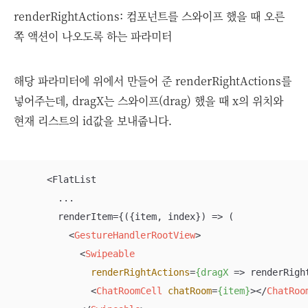
renderRightActions: 컴포넌트를 스와이프 했을 때 오른
쪽 액션이 나오도록 하는 파라미터
해당 파라미터에 위에서 만들어 준 renderRightActions를
넣어주는데, dragX는 스와이프(drag) 했을 때 x의 위치와
현재 리스트의 id값을 보내줍니다.
      <FlatList

      	...

        renderItem={
(
{item, index}
) =>
 (

<
GestureHandlerRootView
>
<
Swipeable
renderRightActions
=
{dragX
 =>
 renderRigh
<
ChatRoomCell
chatRoom
=
{item}
>
</
ChatRoo