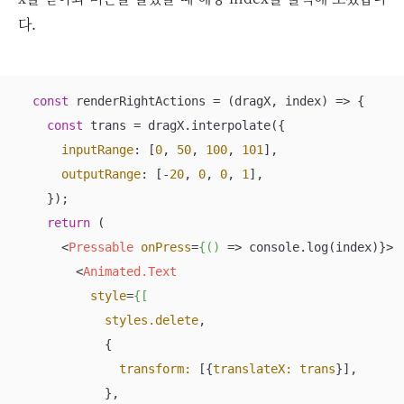
다.
const
 renderRightActions = 
(
dragX, index
) =>
 {

const
 trans = dragX.interpolate({

inputRange
: [
0
, 
50
, 
100
, 
101
],

outputRange
: [-
20
, 
0
, 
0
, 
1
],

    });

return
 (

<
Pressable
onPress
=
{()
 =>
 console.log(index)}>

<
Animated.Text
style
=
{[
styles.delete
,

            {

transform:
 [{
translateX:
trans
}],

            },
