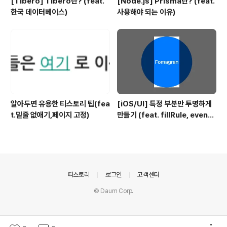
[Tibero] Tibero란? (feat.
[Node.js] Prisma란? (feat.
한국 데이터베이스)
사용해야 되는 이유)
알아두면 유용한 티스토리 팁(fea
[iOS/UI] 특정 부분만 투명하게
t.밑줄 없애기,페이지 고정)
만들기 (feat. fillRule, evenO
dd)
의안내
티스토리
로그인
고객센터
© Daum Corp.