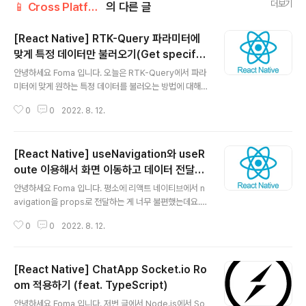
더보기
📱 Cross Platform/React Native
의 다른 글
[React Native] RTK-Query 파라미터에
맞게 특정 데이터만 불러오기(Get specific
글 내용
data by parameter using RTK-query)
안녕하세요 Foma 입니다. 오늘은 RTK-Query에서 파라
미터에 맞게 원하는 특정 데이터를 불러오는 방법에 대해
알아보려고 합니다. 많은 삽질을 하고 결국 해결법을 알아
0
0
2022. 8. 12.
내게 되어 글로 정리하려고 합니다. 바로 시작할게요~ 1.
첫 번째 시도 우선 제가 하려 했던건 유저를 이름으로 조회
해서 데이터를 가져오는 것이었는데요. 아래와 같이 쿼리
[React Native] useNavigation와 useR
를 통해서 엔드포인트를 만들었습니다. export const us
erAPISlice = createApi({ reducerPath: 'userAPI',
oute 이용해서 화면 이동하고 데이터 전달하
글 내용
baseQuery: fetchBaseQuery({baseUrl: 'http://19
기 (Move and Pass data between two
안녕하세요 Foma 입니다. 평소에 리액트 네이티브에서 n
2.168.111.34:3001/api'}), endpoints: builder => ({
screens using Hooks)
avigation을 props로 전달하는 게 너무 불편했는데요.
... getUserByName: builde..
오늘은 React-Native에서 navigation을 props로 전
0
0
2022. 8. 12.
달하는 것이 아닌, useNavigation과 useRoute를 만들
어 줘서 화면을 이동과 함께 데이터를 전달하고 받아보도
록 하겠습니다. 바로 시작할게요~ Install npm install @
[React Native] ChatApp Socket.io Ro
react-navigation/native npm install @react-navi
gation/native-stack npm install @react-navigati
om 적용하기 (feat. TypeScript)
글 내용
on/stack npm install react-native-safe-area-co
안녕하세요 Foma 입니다. 저번 글에서 Node.js에서 So