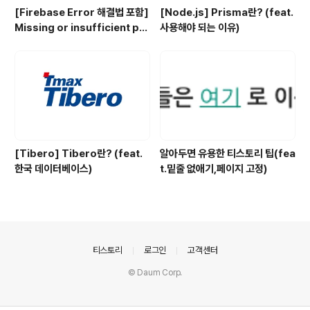
[Firebase Error 해결법 포함]
[Node.js] Prisma란? (feat.
Missing or insufficient per
사용해야 되는 이유)
missions
[Tibero] Tibero란? (feat.
알아두면 유용한 티스토리 팁(fea
한국 데이터베이스)
t.밑줄 없애기,페이지 고정)
의안내
티스토리
로그인
고객센터
© Daum Corp.