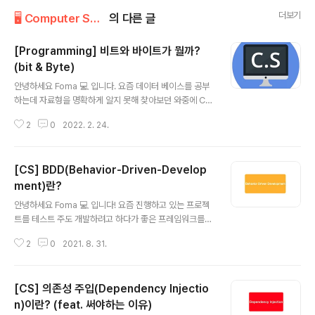
더보기
🖥 Computer Science/Programming
의 다른 글
[Programming] 비트와 바이트가 뭘까?
(bit & Byte)
글 내용
안녕하세요 Foma 💻 입니다. 요즘 데이터 베이스를 공부
하는데 자료형을 명확하게 알지 못해 찾아보던 와중에 CH
AR는 UTF-8 문자 인코딩을 사용한다는 것을 알고 그럼
2
0
2022. 2. 24.
...UTF는 정확히 뭐지...? 라고 찾아보던 와중에 아스키 코
드는 8바이트를 사용한다고 해서 정확히 바이트는 뭐지...?
라고 생각하다가... 결국 비트와 바이트까지 오게 되었고 열
[CS] BDD(Behavior-Driven-Develop
심히 구글링 해서 찾고 명확히 정리하기 위해서 글을 작성
하게 되었습니다. 바로 시작할게요~ 이진수(Binary) bit를
ment)란?
글 내용
알기 위해선 이진수의 개념을 알아야 하는데요. 이진수는
안녕하세요 Foma 💻 입니다! 요즘 진행하고 있는 프로젝
두 가지 숫자만 사용하는 수입니다.(구체적으론 0과 1을 사
트를 테스트 주도 개발하려고 하다가 좋은 프레임워크를
용할 수 있습니다.) 이진수는 컴퓨터와 의사소통 할 수 있는
찾게 되었습니다. Quick/Nimble 이라는 프레임워크였는
언어인데요. 그 이유는 컴퓨터에게 어떠한 정보를 전달할
2
0
2021. 8. 31.
데요. 여기서 Quick은 BDD 프레임워크라고 소개하더라
때 ..
구요. 그래서 BDD가 뭐고 TDD와는 무엇이 다른지 정리
해보려고 합니다. 바로 시작할게요~ BDD란? TDD에서
[CS] 의존성 주입(Dependency Injectio
파생된 개발 방법론으로 개발자와 비개발자간의 협업 과정
을 녹여낸 방법이다. 사용자의 행위를 작성하고 결과 검증
n)이란? (feat. 써야하는 이유)
글 내용