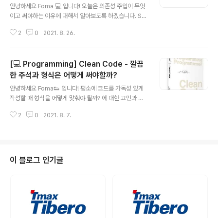
을 진행하며 BDD로 테스트 코드를 작성함에 따라 설계 역
안녕하세요 Foma 💻 입니다! 오늘은 의존성 주입이 무엇
시 행위의 중심이 되는 도메인 기반 설계가 된다. 즉, 사용
이고 써야하는 이유에 대해서 알아보도록 하겠습니다. SO
자의 행위를 미리 예상하고 결과를 테스트 해보는 개발 방
LID원칙의 하나이기도 하고 최근 RIBs 아키텍처를 공부하
법입니다. BDD의 개발 절차 BDD는 많은 사람들이 연구
2
0
2021. 8. 26.
고 있는데 UIViewController도 직접 채택하지 않고 Vie
한 끝에 정형화된 형식이 만들어..
wControllable로 프로토콜을 만들어서 주입하더라구
요.. 뭔가 추상적으로는 알겠는데 구체적으로 명확하게 이
[💻 Programming] Clean Code - 깔끔
게 뭐고 이게 왜 필요한가에 대해서 알지 못해서 글을 정리
하려고 합니다! 바로 시작할게요~ 의존성을 갖는다는 것은
한 주석과 형식은 어떻게 써야할까?
글 내용
무엇일까? 🤔 만약 배터리가 일체형인 자동차 장난감 🚗
안녕하세요 Foma👟 입니다! 평소에 코드를 가독성 있게
이 있다고 가정할게요. 이 자동차 장난감은 배터리가 다 닳
작성할 때 형식을 어떻게 맞춰야 될까? 에 대한 고민과 또
게 되면 더 이상 사용할 수 없습니다. 이 경우 자동차 장난
다른 사람이 볼 때 애매한 코드를 적었을 때 주석으로 어떻
감은 배터리에 의존하고 있는 것입니다. 코드로 설명을 하
2
0
2021. 8. 7.
게 설명해야 할까? 에 대한 고민을 했었는데요. 클린 코드
면 아래와 같습니다..
에서 좋은 주석과 나쁜 주석, 가독성 있게 형식을 맞추는 법
에 대해서 알게 되어 정리하려고 합니다. (제가 평소에 많이
쓰던 나쁜 버릇이나 중요하다고 생각드는 것 위주로 정리
하겠습니다.) 바로 시작할게요~ 주석 이 책의 저자인 밥 아
이 블로그 인기글
저씨는 주석에 대해서 이렇게 말합니다. 주석은 기껏해야
필요악이다. 프로그래밍 언어 자체를 치밀하게 사용해 의
도를 표현할 능력이 있다면 주석은 거의 필요하지 않다. 이
렇게 주석을 무시하는 이유는 무엇일까요? 바로 주석은 오
래되면 오래될수록 그릇될 가..