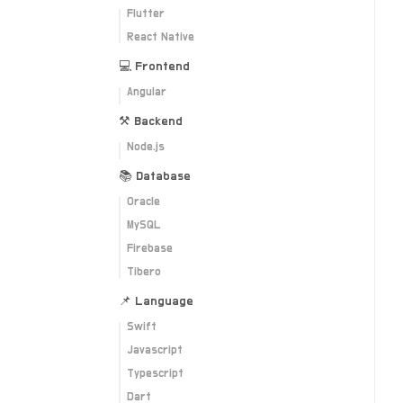
Flutter
React Native
💻 Frontend
Angular
⚒ Backend
Node.js
📚 Database
Oracle
MySQL
Firebase
Tibero
📌 Language
Swift
Javascript
Typescript
Dart