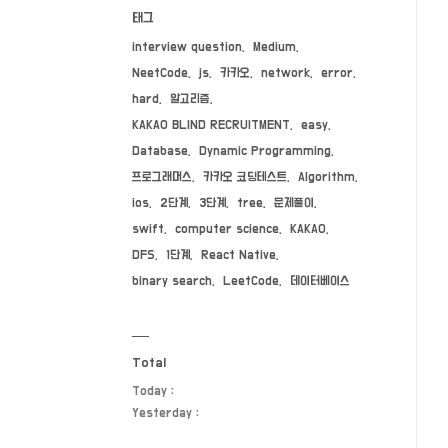
태그
interview question
Medium
NeetCode
js
카카오
network
error
hard
알고리즘
KAKAO BLIND RECRUITMENT
easy
Database
Dynamic Programming
프로그래머스
카카오 코딩테스트
Algorithm
ios
2단계
3단계
tree
문제풀이
swift
computer science
KAKAO
DFS
1단계
React Native
binary search
LeetCode
데이터베이스
Total
Today :
Yesterday :