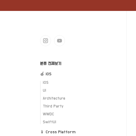
분류 전체보기
🍎 iOS
iOS
UI
Architecture
Third Party
WWDC
SwiftUI
📱 Cross Platform