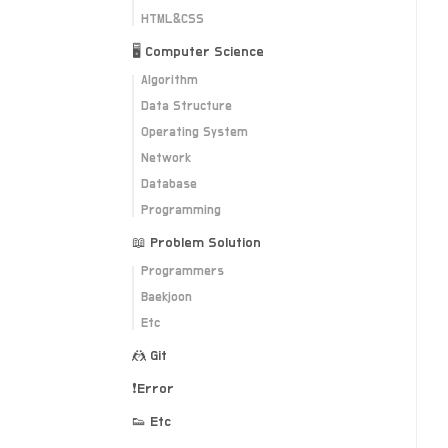
HTML&CSS
🖥 Computer Science
Algorithm
Data Structure
Operating System
Network
Database
Programming
📖 Problem Solution
Programmers
Baekjoon
Etc
🤼 Git
❗️Error
👟 Etc