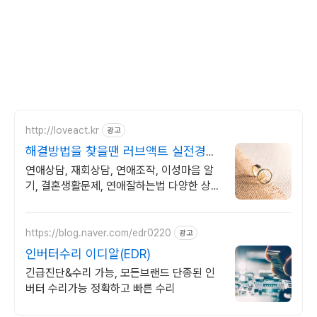
http://loveact.kr
광고
해결방법을 찾을땐 러브액트 실전경험
이 가장 많은 업체
연애상담, 재회상담, 연애조작, 이성마음 알
기, 결혼생활문제, 연애잘하는법 다양한 상황
처리가능업체, 현실적으로 도움이 되는 상담,
일단 문의부탁드립니다.
https://blog.naver.com/edr0220
광고
인버터수리 이디알(EDR)
긴급진단&수리 가능, 모든브랜드 단종된 인
버터 수리가능 정확하고 빠른 수리