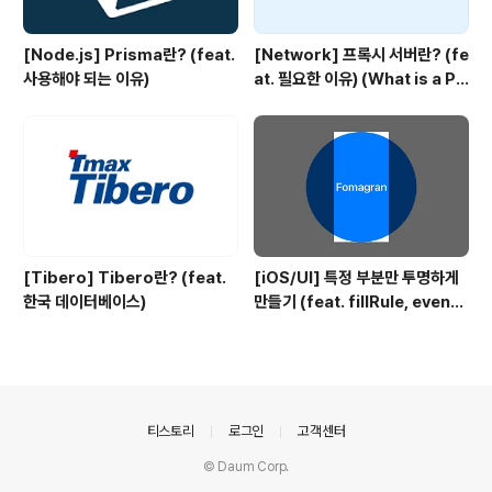
[Node.js] Prisma란? (feat.
[Network] 프록시 서버란? (fe
사용해야 되는 이유)
at. 필요한 이유) (What is a Pr
oxy server?)
[Tibero] Tibero란? (feat.
[iOS/UI] 특정 부분만 투명하게
한국 데이터베이스)
만들기 (feat. fillRule, evenO
dd)
의안내
티스토리
로그인
고객센터
© Daum Corp.