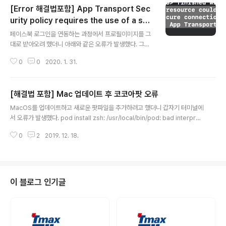
[Error 해결법포함] App Transport Sec
urity policy requires the use of a sec
글 내용
ure connection
페이스북 로그인을 연동하는 과정에서 프로필이미지를 그
대로 받아오려 했더니 아래와 같은 오류가 발생했다. 그래
서 찾아본 결과 info.plist에 App Transport Security
0
0
2020. 1. 31.
Setting에서 Allow Arbitrary Loads를 YES로 설정해
줘야 했다. 그 결과 아래 사진과 같이 잘 받아와졌다.
[해결법 포함] Mac 업데이트 후 코코아팟 오류
글 내용
MacOS를 업데이트하고 새로운 팟파일을 추가하려고 했더니 갑자기 터미널에
서 오류가 발생했다. pod install zsh: /usr/local/bin/pod: bad interpret
er: /System/Library/Frameworks/Ruby.framework/Versions/2.3/u
0
2
2019. 12. 18.
sr/bin/ruby: no such file or directory 열심히 구글링해서 찾아본 결과 su
do gem install cocoapods명령어를 쳐준 뒤 다시 pod install을 해주면
정상적으로 작동한다!
이 블로그 인기글