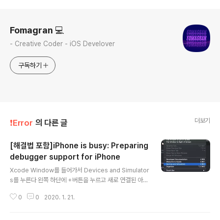
로그 정보
Fomagran 💻
- Creative Coder - iOS Develover
구독하기
더보기
❗️Error
의 다른 글
[해결법 포함]iPhone is busy: Preparing
debugger support for iPhone
글 내용
Xcode Window를 들어가서 Devices and Simulator
s를 누른다 왼쪽 하단에 +버튼을 누르고 새로 연결된 아이
폰을 탭 한뒤 넥스트를 누른다 Done을 눌러주면 끝
0
0
2020. 1. 21.