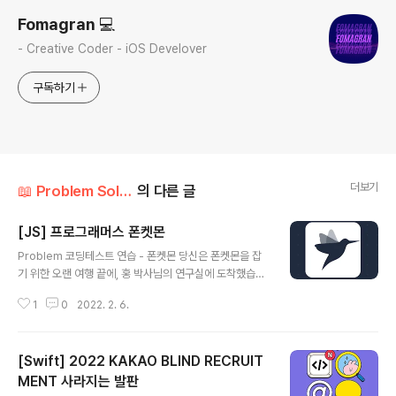
Fomagran 💻
- Creative Coder - iOS Develover
구독하기
더보기
📖 Problem Solution/Programmers
의 다른 글
[JS] 프로그래머스 폰켓몬
글 내용
Problem 코딩테스트 연습 - 폰켓몬 당신은 폰켓몬을 잡
기 위한 오랜 여행 끝에, 홍 박사님의 연구실에 도착했습니
다. 홍 박사님은 당신에게 자신의 연구실에 있는 총 N 마리
1
0
2022. 2. 6.
의 폰켓몬 중에서 N/2마리를 가져가도 좋다고 했습니다. p
rogrammers.co.kr Solution 1. nums의 길이의 반을
구한다. let half = nums.length/2 2. Set에 nums에 있
[Swift] 2022 KAKAO BLIND RECRUIT
는 번호를 넣는다. let set = new Set() for (let i = 0; i
< nums.length; i++) { set.add(nums[i]) } 3. Set의
MENT 사라지는 발판
글 내용