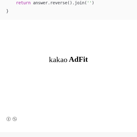
return
 answer.reverse().join(
''
)

}
(새창열림)
로그 정보