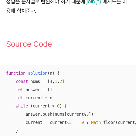
정답을 문자열로 반환해야 하기 때문에
join('')
메서드를 이
용해 합쳐준다.
Source Code
function
solution
(
n
) 
{

const
 nums = [
4
,
1
,
2
]

let
 answer = []

let
 current = n

while
 (current > 
0
) {

        answer.push(nums[current%
3
])

        current = current%
3
 == 
0
 ? 
Math
.floor(current
    }
