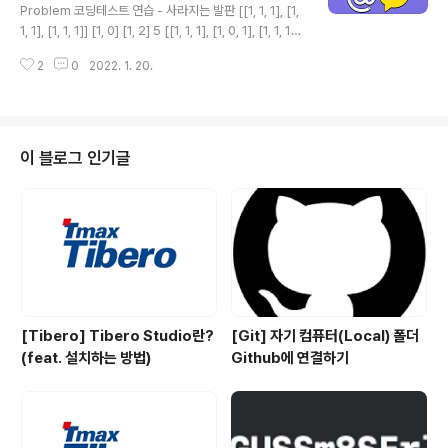
사이즈와 nums의 길이의 반과 비교해 더 작은 것을 반환
Problem 코딩테스트 연습 - 사라지는 발판 [[1, 1, 1], [1,
한다. return Math.min(set.size,half) Source Code
1, 1], [1, 1, 1]] [1, 0] [1, 2] 5 [[1, 1, 1], [1, 0, 1], [1, 1, 1]]
fun..
[1, 0] [1, 2] 4 programmers.co.kr Solution 해당 문
2
0
2022. 1. 20.
제는 완전 탐색으로 풀 수 있는 문제입니다. 1. 플레이어의
위치와 게임 끝났을 때 움직인 횟수와 승자를 알려줄 구조
체를 만든다. struct Location { var x:Int,y:Int } struct
GameResult { var count:Int,isWinnerA:Bool } 2. b
oard의 가장 자리를 0으로 감싸준다. Index out of ran
이 블로그 인기글
ge 오류를 쉽게 피하기 위해서 입니다. func wrapBoar
d..
[Tibero] Tibero Studio란?
[Git] 자기 컴퓨터(Local) 폴더
(feat. 설치하는 방법)
Github에 연결하기