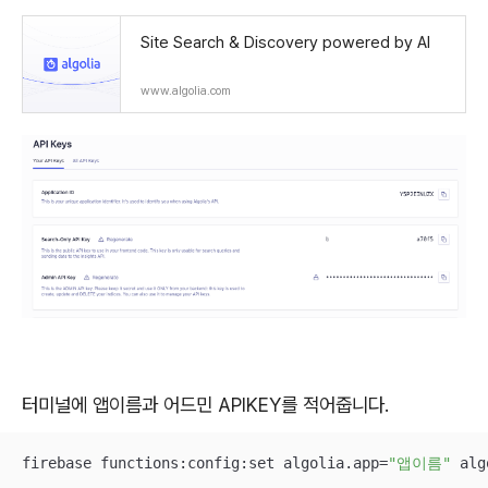
Site Search & Discovery powered by AI
www.algolia.com
터미널에 앱이름과 어드민 APIKEY를 적어줍니다.
firebase functions:config:set algolia.app=
"앱이름"
 alg