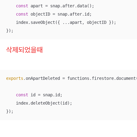
const
 apart = snap.after.data();

const
 objectID = snap.after.id;

    index.saveObject({ ...apart, objectID });

});
삭제되었을때
exports
.onApartDeleted = functions.firestore.document
const
 id = snap.id;

    index.deleteObject(id);

});