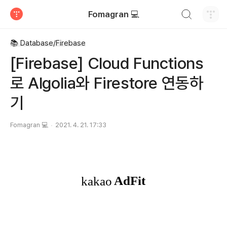
검색하기
Fomagran 💻
티스토리
📚 Database/Firebase
[Firebase] Cloud Functions
로 Algolia와 Firestore 연동하
기
Fomagran 💻
2021. 4. 21. 17:33