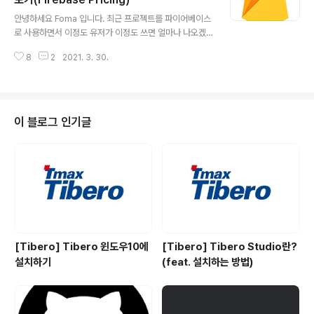
글 내용
세팅될거에요! Terminal 해당 프로젝트로 이동하신 뒤 팟
안녕하세요 Foma 입니다. 최근 프로젝트를 파이어베이스
파일을 만들어주시고 podfile에 pod 'Firebase/Datab
로 사용하면서 이정도 유저가 이정도 쓰면 얼마나 나오겠
ase' 를 추가해주세요. pod 'Firebase/Database' po
다 하면서 가격을 측정해보았는데요. 이번 기회에 파이어
d install을 해줍니다. 설치가 완료되면 아래..
8
2
2021. 3. 30.
베이스의 가격이 얼만큼 측정되는지 정리해보려고 합니다.
바로 시작할게요~ Free 😆 무제한 무료로 제공되는 서비
스 A/B테스트 애널리틱스 앱 배포 앱 색인 생성 클라우드
메세지 크래쉬리틱스 다이나믹 링크 리모트 컨피그 Authe
ntication 전화 인증 무료 요금제 월 1만번 무료제공 종량
이 블로그 인기글
제 요금제 인증 1회당 0.06$(68원) Cloud Firestore
무료 요금제 총 1기가 바이트까지 저장할 수 있으며 하루에
2만번 쓰기 2만번 삭제 5만번까지 읽기를 제공합니다. 종
량제 요금제 1기가당 0.192$(200원) 쓰기: 10만번 당
0...
[Tibero] Tibero 윈도우10에
[Tibero] Tibero Studio란?
설치하기
(feat. 설치하는 방법)