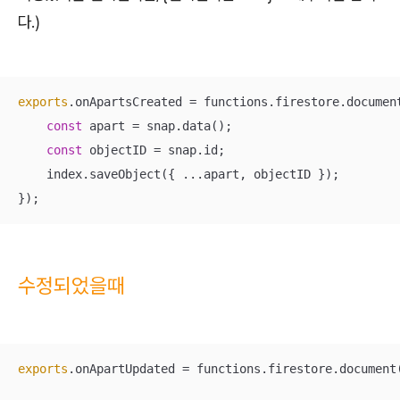
다.)
exports
.onApartsCreated = functions.firestore.documen
const
 apart = snap.data();

const
 objectID = snap.id;

    index.saveObject({ ...apart, objectID });

});
수정되었을때
exports
.onApartUpdated = functions.firestore.document