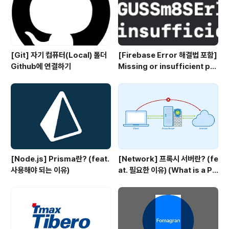
[Git] 자기 컴퓨터(Local) 폴더
[Firebase Error 해결법 포함]
Github에 연결하기
Missing or insufficient per
missions
[Node.js] Prisma란? (feat.
[Network] 프록시 서버란? (fe
사용해야 되는 이유)
at. 필요한 이유) (What is a Pr
oxy server?)