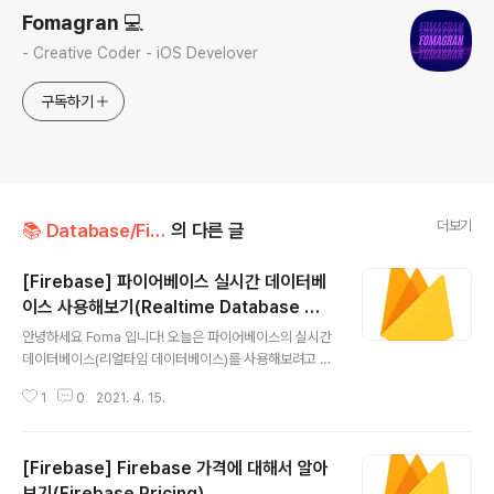
Fomagran 💻
- Creative Coder - iOS Develover
구독하기
더보기
📚 Database/Firebase
의 다른 글
[Firebase] 파이어베이스 실시간 데이터베
이스 사용해보기(Realtime Database Wri
글 내용
te,Read,Update,Delete)
안녕하세요 Foma 입니다! 오늘은 파이어베이스의 실시간
데이터베이스(리얼타임 데이터베이스)를 사용해보려고 합
니다! 바로 시작할게요~ (혹시 프로젝트 세팅하는법을 모
1
0
2021. 4. 15.
르신다면 먼저 여기 를 보고 와주세요~) Realtime Data
base 파이어베이스 콘솔사이트로 이동하셔서 Realtime
Database를 눌러주세요. 그러면 시작하기 버튼이 있을텐
[Firebase] Firebase 가격에 대해서 알아
데 시작하기를 눌러주시고 테스트 모드로 데이터 베이스를
만들어주세요! 이렇게 하면 다음과 같이 데이터베이스가
보기(Firebase Pricing)