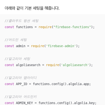
아래와 같이 기본 세팅을 해줍니다.
//클라우드 펑션 세팅
const
 functions = 
require
(
"firebase-functions"
);

//어드민 세팅
const
 admin = 
require
(
'firebase-admin'
);

//알고리아 세팅
const
 algoliasearch = 
require
(
'algoliasearch'
);

//알고리아 앱아이디
const
 APP_ID = functions.config().algolia.app;

//알고리아 어드민키
const
 ADMIN_KEY = functions.config().algolia.key;
