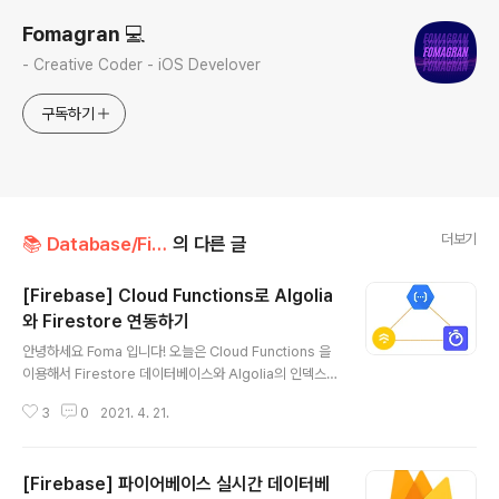
Fomagran 💻
- Creative Coder - iOS Develover
구독하기
더보기
📚 Database/Firebase
의 다른 글
[Firebase] Cloud Functions로 Algolia
와 Firestore 연동하기
글 내용
안녕하세요 Foma 입니다! 오늘은 Cloud Functions 을
이용해서 Firestore 데이터베이스와 Algolia의 인덱스를
연동하는걸 정리해보겠습니다. 이번 글에서는 클라우드 펑
3
0
2021. 4. 21.
션 기본세팅과 알고리아 기본세팅이 필요하므로 클라우드
펑션세팅은 여기 에서 알고리아 기본세팅은 여기 에서 먼
저 보고 와주세요~ 바로 시작할게요~ Pod 먼저 Algolia
[Firebase] 파이어베이스 실시간 데이터베
와 Cloud Function과 Firestore를 코코아팟에 추가해