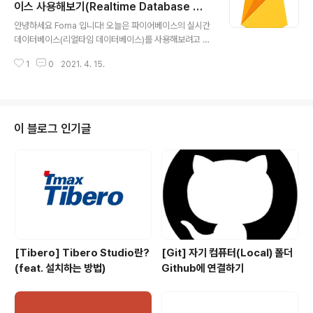
주세요. pod 'AlgoliaSearchClient', '~> 8.0' pod 'Fi
이스 사용해보기(Realtime Database Wri
글 내용
rebase/Functions' pod 'Firebase/Firestore' 터미
te,Read,Update,Delete)
안녕하세요 Foma 입니다! 오늘은 파이어베이스의 실시간
널에서 functions로 이동후 npm으로 알고리아를 설치해
데이터베이스(리얼타임 데이터베이스)를 사용해보려고 합
줍니다. cd functions npm install alg..
니다! 바로 시작할게요~ (혹시 프로젝트 세팅하는법을 모
1
0
2021. 4. 15.
르신다면 먼저 여기 를 보고 와주세요~) Realtime Data
base 파이어베이스 콘솔사이트로 이동하셔서 Realtime
Database를 눌러주세요. 그러면 시작하기 버튼이 있을텐
데 시작하기를 눌러주시고 테스트 모드로 데이터 베이스를
만들어주세요! 이렇게 하면 다음과 같이 데이터베이스가
이 블로그 인기글
세팅될거에요! Terminal 해당 프로젝트로 이동하신 뒤 팟
파일을 만들어주시고 podfile에 pod 'Firebase/Datab
ase' 를 추가해주세요. pod 'Firebase/Database' po
d install을 해줍니다. 설치가 완료되면 아래..
[Tibero] Tibero Studio란?
[Git] 자기 컴퓨터(Local) 폴더
(feat. 설치하는 방법)
Github에 연결하기