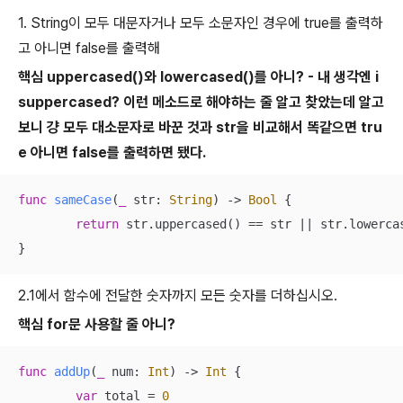
1. String이 모두 대문자거나 모두 소문자인 경우에 true를 출력하
고 아니면 false를 출력해
핵심 uppercased()와 lowercased()를 아니? - 내 생각엔 i
suppercased? 이런 메소드로 해야하는 줄 알고 찾았는데 알고
보니 걍 모두 대소문자로 바꾼 것과 str을 비교해서 똑같으면 tru
e 아니면 false를 출력하면 됐다.
func
sameCase
(
_
str
: 
String
)
 -> 
Bool
 {

return
 str.uppercased() 
==
 str 
||
 str.lowerca
}
2.1에서 함수에 전달한 숫자까지 모든 숫자를 더하십시오.
핵심 for문 사용할 줄 아니?
func
addUp
(
_
num
: 
Int
)
 -> 
Int
 {

var
 total 
=
0