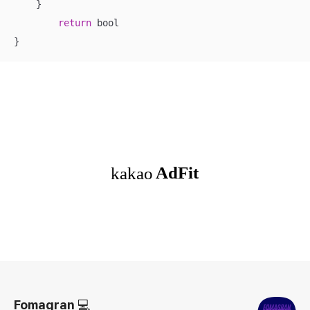
    }

return
 bool

}
로그 정보
Fomagran 💻