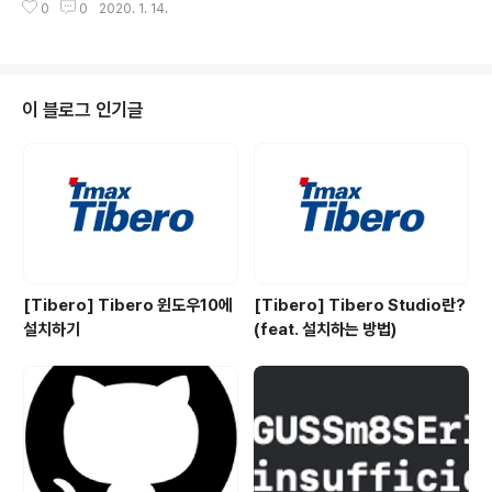
0
0
2020. 1. 14.
eadLine할 때 L대문자임 A와 B를 굳이 따로 쓸 필요가
없음 주의할 점 Int(linearr[n])에 default 값을 주려면 전
체를 묶어야 함 import Foundation let line = readLin
e() let linearr = line!.components(separatedBy:"
") let A = Int(linearr[0])! let B = Int(linearr[1])! let A
이 블로그 인기글
B = (Int(linearr[0]) ?? 0 - (Int(linearr[1]) ?? 0) print
(A-B) 7. 두..
[Tibero] Tibero 윈도우10에
[Tibero] Tibero Studio란?
설치하기
(feat. 설치하는 방법)