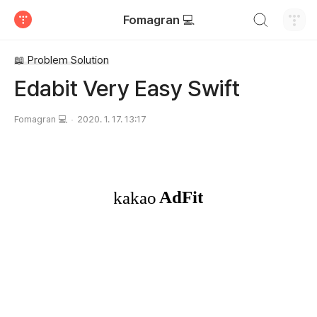
검색하기
Fomagran 💻
티스토리
📖 Problem Solution
Edabit Very Easy Swift
Fomagran 💻
2020. 1. 17. 13:17