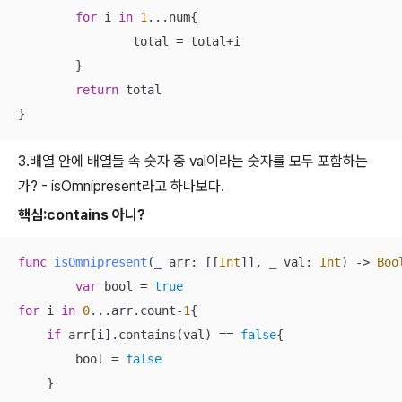
for
 i 
in
1
...
num{

		total 
=
 total
+
i

	}

return
 total

}
3.배열 안에 배열들 속 숫자 중 val이라는 숫자를 모두 포함하는
가? - isOmnipresent라고 하나보다.
핵심:contains 아니?
func
isOmnipresent
(
_
arr
: [[
Int
]], 
_
val
: 
Int
)
 -> 
Boo
var
 bool 
=
true
for
 i 
in
0
...
arr.count
-
1
{

if
 arr[i].contains(val) 
==
false
{

        bool 
=
false
    }
