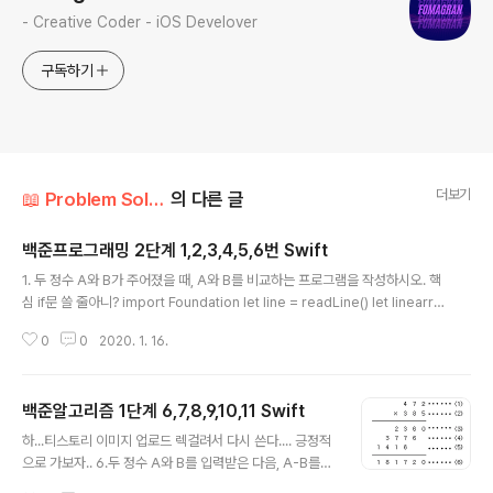
- Creative Coder - iOS Develover
구독하기
더보기
📖 Problem Solution
의 다른 글
백준프로그래밍 2단계 1,2,3,4,5,6번 Swift
글 내용
1. 두 정수 A와 B가 주어졌을 때, A와 B를 비교하는 프로그램을 작성하시오. 핵
심 if문 쓸 줄아니? import Foundation let line = readLine() let linearr
= line!.components(separatedBy:" ") let A = Int(linearr[0])! let B = I
0
0
2020. 1. 16.
nt(linearr[1])! if AB{ print(">") }else{ print("==") } 2.시험 점수를 입력받
아 90 ~ 100점은 A, 80 ~ 89점은 B, 70 ~ 79점은 C, 60 ~ 69점은 D, 나머
지 점수는 F를 출력하는 프로그램을 작성하시오. 핵심 1.else if 쓸 줄아니? 2.
백준알고리즘 1단계 6,7,8,9,10,11 Swift
&&쓸 줄 아니? import Foundation let line = read..
글 내용
하...티스토리 이미지 업로드 렉걸려서 다시 쓴다.... 긍정적
으로 가보자.. 6.두 정수 A와 B를 입력받은 다음, A-B를
출력하는 프로그램을 작성하시오. 핵심 위 문제에서 언급 r