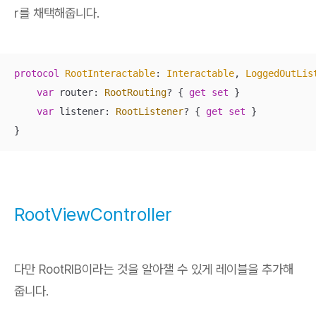
r를 채택해줍니다.
protocol
RootInteractable
: 
Interactable
, 
LoggedOutLis
var
 router: 
RootRouting
? { 
get
set
 }

var
 listener: 
RootListener
? { 
get
set
 }

}
RootViewController
다만 RootRIB이라는 것을 알아챌 수 있게 레이블을 추가해
줍니다.