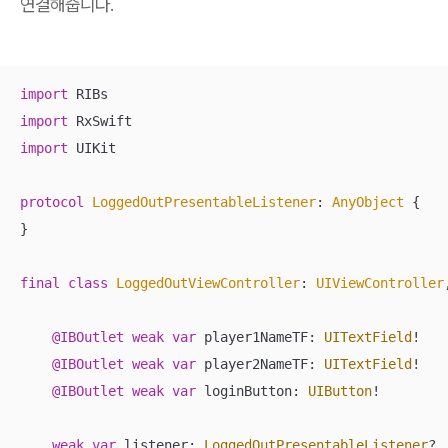
연결해줍니다.
import
import
import
 UIKit

protocol
LoggedOutPresentableListener
: 
AnyObject
{

}

final
class
LoggedOutViewController
: 
UIViewController
@IBOutlet
weak
var
 player1NameTF: 
UITextField
!

@IBOutlet
weak
var
 player2NameTF: 
UITextField
!

@IBOutlet
weak
var
 loginButton: 
UIButton
!

weak
var
 listener: 
LoggedOutPresentableListener
?
