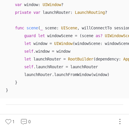
var
 window: 
UIWindow
?

private
var
 launchRouter: 
LaunchRouting
?

func
scene
(
_
scene
: 
UIScene
, 
willConnectTo
sessio
guard
let
 windowScene 
=
 (scene 
as?
UIWindowSc
let
 window 
=
UIWindow
(windowScene: windowScene
self
.window 
=
 window

let
 launchRouter 
=
RootBuilder
(dependency: 
Ap
self
.launchRouter 
=
 launchRouter

        launchRouter.launchFromWindow(window)

    }

}
1
0
AppComponent