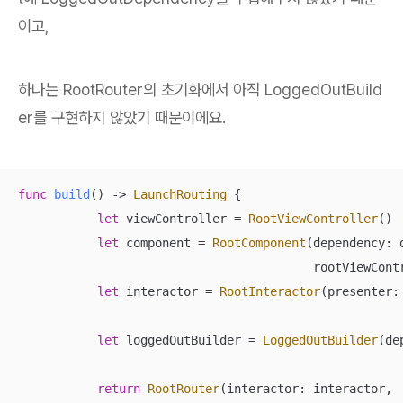
이고,
하나는 RootRouter의 초기화에서 아직 LoggedOutBuild
er를 구현하지 않았기 때문이에요.
func
build
()
 -> 
LaunchRouting
 {

let
 viewController 
=
RootViewController
()

let
 component 
=
RootComponent
(dependency: d
                                         rootViewContr
let
 interactor 
=
RootInteractor
(presenter:
let
 loggedOutBuilder 
=
LoggedOutBuilder
(de
return
RootRouter
(interactor: interactor,
