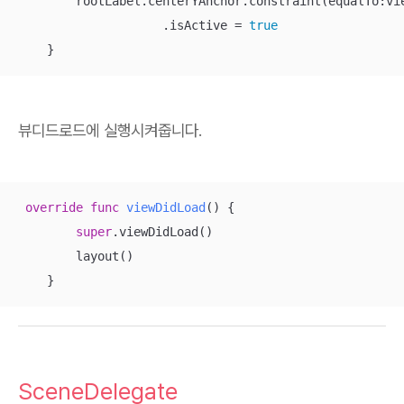
        rootLabel.centerYAnchor.constraint(equalTo:vie
                    .isActive 
=
true
    }
뷰디드로드에 실행시켜줍니다.
override
func
viewDidLoad
()
 {

super
.viewDidLoad()

        layout()

    }
SceneDelegate