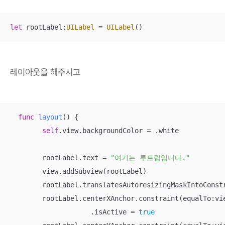
let
 rootLabel:
UILabel
=
UILabel
()
레이아웃을 해주시고
func
layout
()
 {

self
.view.backgroundColor 
=
 .white

        rootLabel.text 
=
"여기는 루트립입니다."
        view.addSubview(rootLabel)

        rootLabel.translatesAutoresizingMaskIntoConst
        rootLabel.centerXAnchor.constraint(equalTo:vie
                    .isActive 
=
true