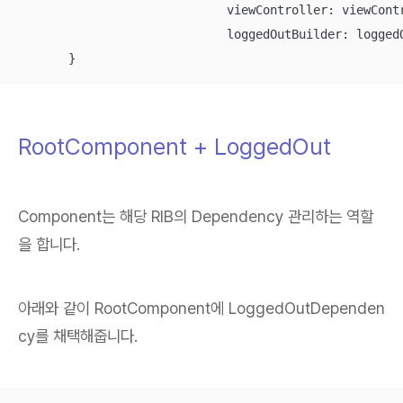
                             viewController: viewContr
                             loggedOutBuilder: loggedO
       }
RootComponent + LoggedOut
Component는 해당 RIB의 Dependency 관리하는 역할
을 합니다.
아래와 같이 RootComponent에 LoggedOutDependen
cy를 채택해줍니다.