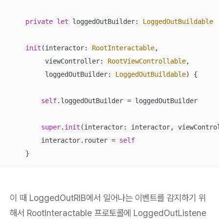
private
let
 loggedOutBuilder: 
LoggedOutBuildable
init
(
interactor
: 
RootInteractable
,

viewController
: 
RootViewControllable
,

loggedOutBuilder
: 
LoggedOutBuildable
)
 {

self
.loggedOutBuilder 
=
 loggedOutBuilder

super
.
init
(interactor: interactor, viewControl
        interactor.router 
=
self
    }
이 때 LoggedOutRIB에서 일어나는 이벤트를 감지하기 위
해서 RootInteractable 프로토콜에 LoggedOutListene