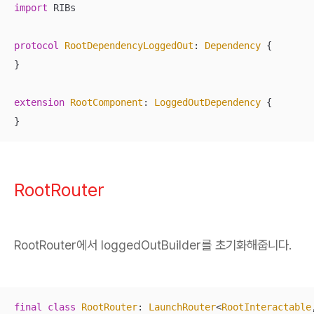
import
 RIBs

protocol
RootDependencyLoggedOut
: 
Dependency
{

}

extension
RootComponent
: 
LoggedOutDependency
{

}
RootRouter
RootRouter에서 loggedOutBuilder를 초기화해줍니다.
final
class
RootRouter
: 
LaunchRouter
<
RootInteractable