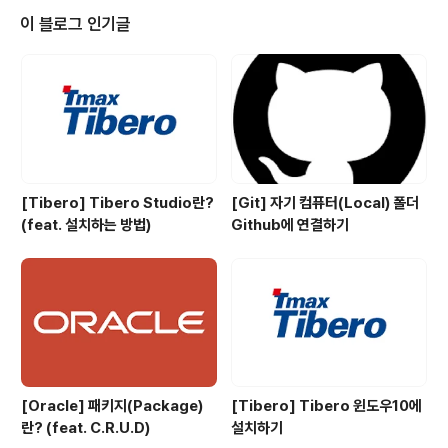
조회, 삭제, 변경할 때 DBMS는 자신이 생성한 데이터베이
이 블로그 인기글
스 스키마를 참조하여 명령을 수행한다. - 위키 백과 - 즉,
데이터베이스 어떻게 설계할지에 대한 계획 즉, 구조와 제
약 조건을 정하는 것입니다. 구체적으로 데이터는 어떤 것
들로 구성하며, 데이터들은 어떤 테이블에 저장되며, 여러
테이블들을 어떤 관계를 가지고 있..
[Tibero] Tibero Studio란?
[Git] 자기 컴퓨터(Local) 폴더
(feat. 설치하는 방법)
Github에 연결하기
[Oracle] 패키지(Package)
[Tibero] Tibero 윈도우10에
란? (feat. C.R.U.D)
설치하기