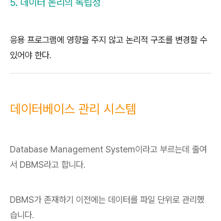
5. 데이터 논리의 독립성
응용 프로그램에 영향을 주지 않고 논리적 구조를 변경할 수
있어야 한다.
데이터베이스 관리 시스템
Database Management System이라고 부르는데 줄여
서 DBMS라고 합니다.
DBMS가 존재하기 이전에는 데이터를 파일 단위로 관리했
습니다.