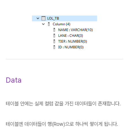
Data
테이블 안에는 실제 컬럼 값을 가진 데이터들이 존재합니다.
테이블엔 데이터들이 행(Row)으로 하나씩 쌓이게 됩니다.