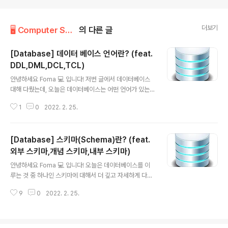
더보기
🖥 Computer Science/Database
의 다른 글
[Database] 데이터 베이스 언어란? (feat.
DDL,DML,DCL,TCL)
글 내용
안녕하세요 Foma 💻 입니다! 저번 글에서 데이터베이스
대해 다뤘는데, 오늘은 데이터베이스는 어떤 언어가 있는
지 살펴보도록 하겠습니다. 바로 시작할게요~ 데이터베이
1
0
2022. 2. 25.
스 언어란? 데이터베이스 언어는 컴퓨터의 데이터베이스
작업을 위한 컴퓨터 언어이다. 데이터베이스 언어를 사용
하여 데이터베이스 사용자 및 응용 프로그램 소프트웨어는
[Database] 스키마(Schema)란? (feat.
데이터베이스에 액세스 할 수 있다. 데이터베이스를 취급
하는 기능 중 검색이 중요하기 때문에, 통례는 쿼리 언어라
외부 스키마,개념 스키마,내부 스키마)
글 내용
고도 불린다. 그러나 데이터베이스 언어 및 질의 언어는 개
안녕하세요 Foma 💻 입니다! 오늘은 데이터베이스를 이
념적으로 겹치는 부분도 있지만, 동의어는 아니다. - 위키
루는 것 중 하나인 스키마에 대해서 더 깊고 자세하게 다루
백과 - 즉, 데이터베이스를 작업하기 위한 컴퓨터 언어입니
려고 합니다. 바로 시작할게요~ 스키마란? 데이터베이스
다. Query 쿼리는 데이터베이스에 질의하는 것입니다. 데
9
0
2022. 2. 25.
스키마는 데이터베이스에서 자료의 구조, 자료의 표현 방
이터 베이스에 질의를 한다는게 무슨 말일까..
법, 자료 간의 관계를 형식 언어로 정의한 구조이다. 데이터
베이스 관리 시스템이 주어진 설정에 따라 데이터베이스
스키마를 생성하며, 데이터베이스 사용자가 자료를 저장,