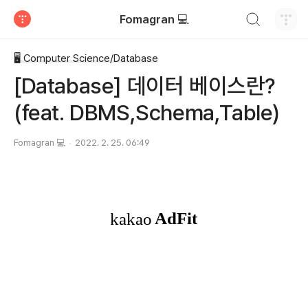
검색하기
Fomagran 💻
티스토리
🖥 Computer Science/Database
[Database] 데이터 베이스란?
(feat. DBMS,Schema,Table)
Fomagran 💻
2022. 2. 25. 06:49