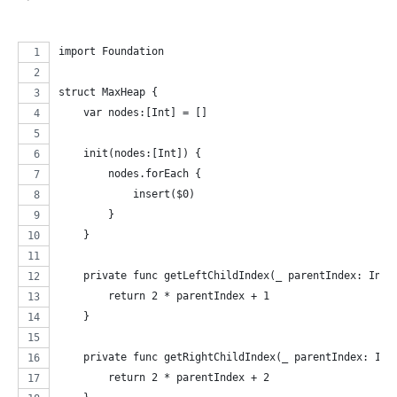
import Foundation
struct MaxHeap {
    var nodes:[Int] = []
    init(nodes:[Int]) {
        nodes.forEach {
            insert($0)
        }
    }
    private func getLeftChildIndex(_ parentIndex: Int)
        return 2 * parentIndex + 1
    }
    private func getRightChildIndex(_ parentIndex: Int
        return 2 * parentIndex + 2