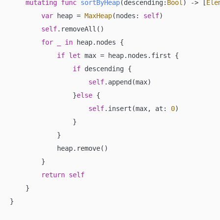
mutating
func
sortByHeap
(
descending
:
Bool
)
 -> [
Ele
var
 heap 
=
MaxHeap
(nodes: 
self
)

self
.removeAll()

for
_
in
 heap.nodes {

if
let
 max 
=
 heap.nodes.first {

if
 descending {

self
.append(max)

                }
else
 {

self
.insert(max, at: 
0
)

                }

            }

            heap.remove()

        }

return
self
    }

}
