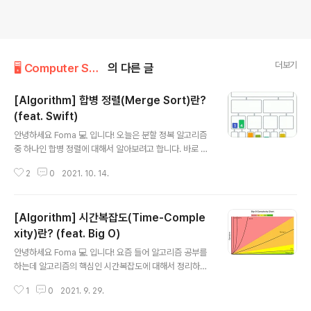
더보기
🖥 Computer Science/Algorithm
의 다른 글
[Algorithm] 합병 정렬(Merge Sort)란?
(feat. Swift)
글 내용
안녕하세요 Foma 💻 입니다! 오늘은 분할 정복 알고리즘
중 하나인 합병 정렬에 대해서 알아보려고 합니다. 바로 시
작할게요~ 분할 정복(Divide and Conquer Algorith
2
0
2021. 10. 14.
m) 알고리즘이란? 🏡 위에서 합병 정렬은 분할 정복 알고
리즘 중 하나라고 말씀드렸는데요. 그렇다면 분할 정복 알
고리즘은 무엇일까요? 말 그대로 지금 해결할 수 없는 문제
[Algorithm] 시간복잡도(Time-Comple
를 작게 쪼개서(분할) 풀어나가는(정복) 것입니다. 작은 문
제를 해결하여 큰 문제를 해결해나가는 알고리즘으로 재귀
xity)란? (feat. Big O)
글 내용
함수를 통해 자연스럽게 구현할 수 있습니다. 합병 정렬이
안녕하세요 Foma 💻 입니다! 요즘 들어 알고리즘 공부를
란? 🤼‍♀️ 합병 정렬 또는 병합 정렬은 비교 기반 정렬 알고리
하는데 알고리즘의 핵심인 시간복잡도에 대해서 정리하지
즘이다. 일반적인 방법으로 구현했을 때 이 정렬은 안정 정
않은 것 같아서.. 이번 기회에 구체적으로 시간복잡도에 대
렬에 속하며, 분할 정복 알고리즘의 하나이다. 존 폰 노이만
1
0
2021. 9. 29.
해서 정리해보겠습니다! 바로 시작할게요~ 시간복잡도란?
이 1..
⏱ 컴퓨터공학 용어로, 컴퓨터 프로그램의 입력값과 연산