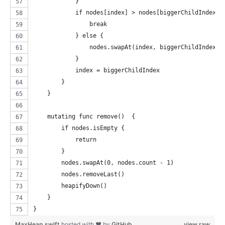
            }
            if nodes[index] > nodes[biggerChildIndex] 
                break
            } else {
                nodes.swapAt(index, biggerChildIndex)
            }
            index = biggerChildIndex
        }
    }
    mutating func remove()  {
        if nodes.isEmpty {
            return
        }
        nodes.swapAt(0, nodes.count - 1)
        nodes.removeLast()
        heapifyDown()
    }
}
MaxHeap.swift
hosted with ❤ by
GitHub
view raw