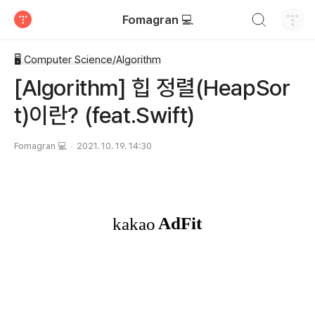
검색하기
Fomagran 💻
티스토리
🖥 Computer Science/Algorithm
[Algorithm] 힙 정렬(HeapSor
t)이란? (feat.Swift)
Fomagran 💻
2021. 10. 19. 14:30