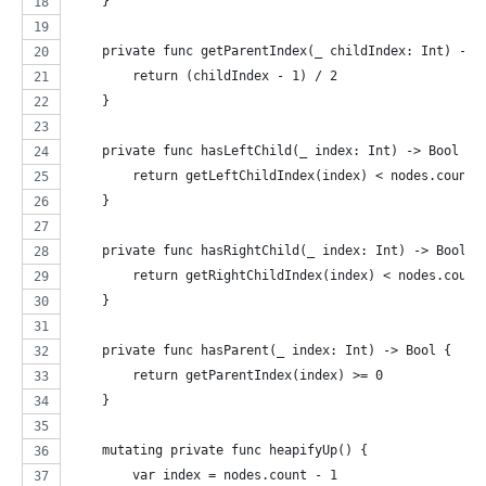
    }
    private func getParentIndex(_ childIndex: Int) -> 
        return (childIndex - 1) / 2
    }
    private func hasLeftChild(_ index: Int) -> Bool {
        return getLeftChildIndex(index) < nodes.count
    }
    private func hasRightChild(_ index: Int) -> Bool {
        return getRightChildIndex(index) < nodes.count
    }
    private func hasParent(_ index: Int) -> Bool {
        return getParentIndex(index) >= 0
    }
    mutating private func heapifyUp() {
        var index = nodes.count - 1