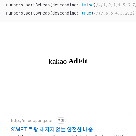
numbers.sortByHeap(descending: 
false
)
//[1,2,3,4,5,6,7
numbers.sortByHeap(descending: 
true
)
//[7,6,5,4,3,2,1]
http://m.coupang.com
광고
SWIFT 쿠팡 깨지지 않는 안전한 배송