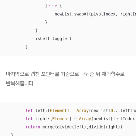
                }
else
 {

                    newList.swapAt(pivotIndex, rightIn
                }

            }

            isLeft.toggle()

        }
마지막으로 겹친 포인터를 기준으로 나눠준 뒤 재귀함수로
반복해줍니다.
let
 left:[
Element
] 
=
Array
(newList[
0
...
leftInd
let
 right:[
Element
] 
=
Array
(newList[leftIndex
return
 merge(divide(left),divide(right))

  }