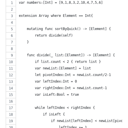
var numbers:[Int] = [9,1,8,3,2,10,4,7,5,6]
extension Array where Element == Int{
    mutating func sortByQuick() -> [Element] {
        return divide(self)
    }
    func divide(_ list:[Element]) -> [Element] {
        if list.count < 2 { return list }
        var newList:[Element] = list
        let pivotIndex:Int = newList.count/2-1
        var leftIndex:Int = 0
        var rightIndex:Int = newList.count-1
        var isLeft:Bool = true
        while leftIndex < rightIndex {
            if isLeft {
                if newList[leftIndex] < newList[pivotI
                    leftIndex += 1