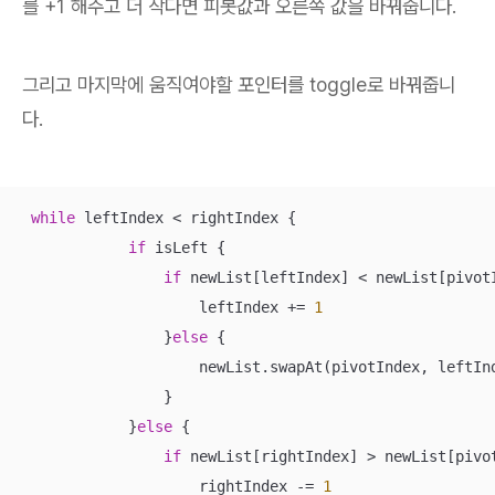
를 +1 해주고 더 작다면 피봇값과 오른쪽 값을 바꿔줍니다.
그리고 마지막에 움직여야할 포인터를 toggle로 바꿔줍니
다.
while
 leftIndex 
<
 rightIndex {

if
 isLeft {

if
 newList[leftIndex] 
<
 newList[pivotI
                    leftIndex 
+=
1
                }
else
 {

                    newList.swapAt(pivotIndex, leftInd
                }

            }
else
 {

if
 newList[rightIndex] 
>
 newList[pivot
                    rightIndex 
-=
1