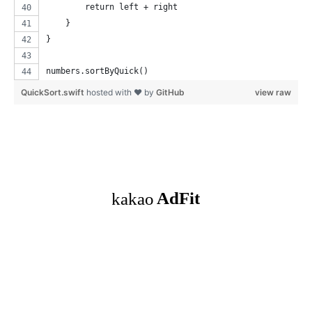
        return left + right
    }
}
numbers.sortByQuick()
QuickSort.swift
hosted with ❤ by
GitHub
view raw