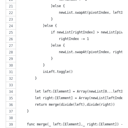
                }else {
                    newList.swapAt(pivotIndex, leftInd
                }
            }else {
                if newList[rightIndex] > newList[pivot
                    rightIndex -= 1
                }else {
                    newList.swapAt(pivotIndex, rightIn
                }
            }
            isLeft.toggle()
        }
        let left:[Element] = Array(newList[0...leftInd
        let right:[Element] = Array(newList[leftIndex+
        return merge(divide(left),divide(right))
    }
    func merge(_ left:[Element],_ right:[Element]) -> 