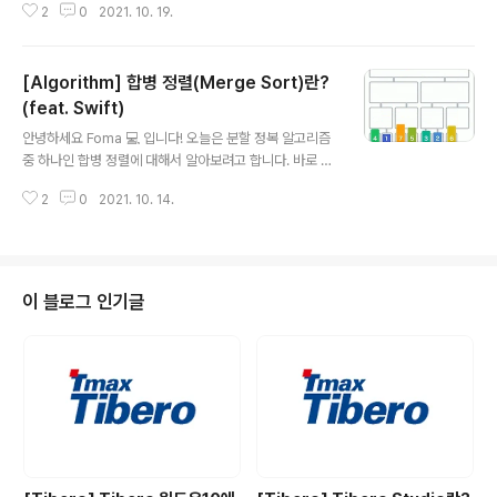
2
0
2021. 10. 19.
소트에 대해서 알아보려고 합니다! 바로 시작할게요~ 힙
정렬((HeapSort)이란? 🧐 힙 정렬(Heap sort)이란 최
대 힙 트리나 최소 힙 트리를 구성해 정렬을 하는 방법으로
[Algorithm] 합병 정렬(Merge Sort)란?
서, 내림차순 정렬을 위해서는 최대 힙을 구성하고 오름차
순 정렬을 위해서는 최소 힙을 구성하면 된다. - 위키 백과
(feat. Swift)
글 내용
- 즉, 힙을 이용해서 정렬을 하는 방식이에요. 힙 정렬 과정
안녕하세요 Foma 💻 입니다! 오늘은 분할 정복 알고리즘
🔨 힙 정렬 과정은 힙에서 삭제를 구현할 때와 똑같아요.
중 하나인 합병 정렬에 대해서 알아보려고 합니다. 바로 시
삭제과정이 아래와 같은데요. 모든 노드를 삭제하고 배열
작할게요~ 분할 정복(Divide and Conquer Algorith
에 차례로 쌓게되면 어떻게 될까요? 최대힙이라면 가장 큰
2
0
2021. 10. 14.
m) 알고리즘이란? 🏡 위에서 합병 정렬은 분할 정복 알고
숫자가 차례..
리즘 중 하나라고 말씀드렸는데요. 그렇다면 분할 정복 알
고리즘은 무엇일까요? 말 그대로 지금 해결할 수 없는 문제
를 작게 쪼개서(분할) 풀어나가는(정복) 것입니다. 작은 문
제를 해결하여 큰 문제를 해결해나가는 알고리즘으로 재귀
이 블로그 인기글
함수를 통해 자연스럽게 구현할 수 있습니다. 합병 정렬이
란? 🤼‍♀️ 합병 정렬 또는 병합 정렬은 비교 기반 정렬 알고리
즘이다. 일반적인 방법으로 구현했을 때 이 정렬은 안정 정
렬에 속하며, 분할 정복 알고리즘의 하나이다. 존 폰 노이만
이 1..