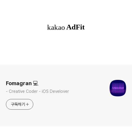
로그 정보
Fomagran 💻
- Creative Coder - iOS Develover
구독하기