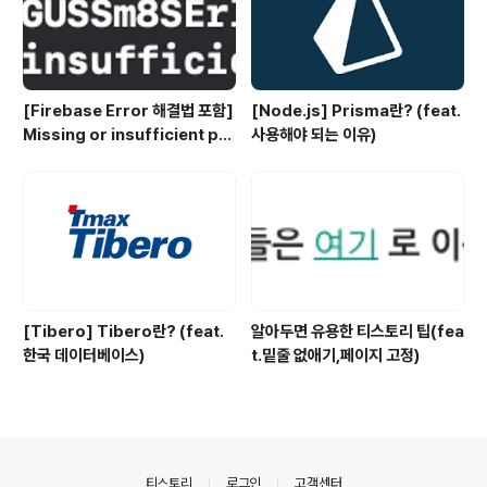
[Firebase Error 해결법 포함]
[Node.js] Prisma란? (feat.
Missing or insufficient per
사용해야 되는 이유)
missions
[Tibero] Tibero란? (feat.
알아두면 유용한 티스토리 팁(fea
한국 데이터베이스)
t.밑줄 없애기,페이지 고정)
의안내
티스토리
로그인
고객센터