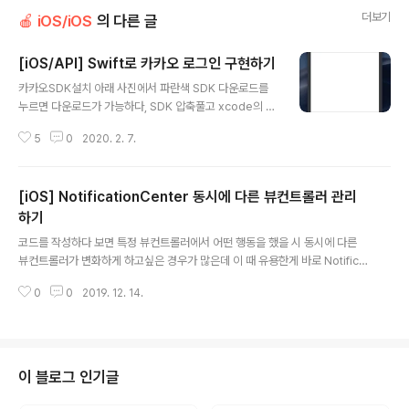
더보기
🍎 iOS/iOS
의 다른 글
[iOS/API] Swift로 카카오 로그인 구현하기
글 내용
카카오SDK설치 아래 사진에서 파란색 SDK 다운로드를
누르면 다운로드가 가능하다, SDK 압축풀고 xcode의 G
eneral에 아래 Frameworks, Libraries, and Embed
5
0
2020. 2. 7.
ded Content 이 부분에 플러스 버튼을 눌러준다. (난 이
미 연결해놓은 상태라 카카오오픈SDK프레임워크가 있는
데 원랜 비어있다.) 누르면 이와 같은 사진이 뜨는데 좌측하
[iOS] NotificationCenter 동시에 다른 뷰컨트롤러 관리
단 Add Other에서 Add Files를 눌러준다 그리고 아까
다운받았던 SDK에서 KakaoOpenSDK.framework를
하기
글 내용
추가해준다. 그러면 다음과 같이 추가되있는 걸 볼 수 있을
코드를 작성하다 보면 특정 뷰컨트롤러에서 어떤 행동을 했을 시 동시에 다른
것이다. 그리고 Build Settings의 Linking의 Other Lin
뷰컨트롤러가 변화하게 하고싶은 경우가 많은데 이 때 유용한게 바로 Notificat
ker Flags에 -all_load를 넣어준다 그리고 카카오 디벨
ionCenter이다. 값을 보내야할 클래스에서 노티피케이션 이름을 정해주고 N
로퍼 사이트에..
0
0
2019. 12. 14.
otificationCenter.default.post(name: NSNotification.Name("Notific
ation"), object: nil) 값을 받아야할 클래스에 에드옵저버를 적어주고 원하는
함수를 실행시킬 셀렉터를 적어준 다음 값을 보냈던 노티피케이션 이름을 적어
준다, NotificationCenter.default.addObserver(self, selector: #sele
ctor(SearchExchangeTag.notifiactionFired(_:))..
이 블로그 인기글