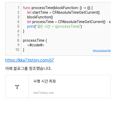
1
func
 processTime(blockFunction: () 
-
 ()) {
2
let
 startTime 
=
 CFAbsoluteTimeGetCurrent()
3
    blockFunction()
4
let
 processTime 
=
 CFAbsoluteTimeGetCurrent() 
-
 sta
5
print
(
"걸린 시간 = \(processTime)"
)
6
}
7
8
processTime {
9
<
#code#
>
10
}
http://colorscripter.co
https://kka7.tistory.com/67
아래 블로그를 참조했습니다.
수행 시간 측정
kka7.tistory.com